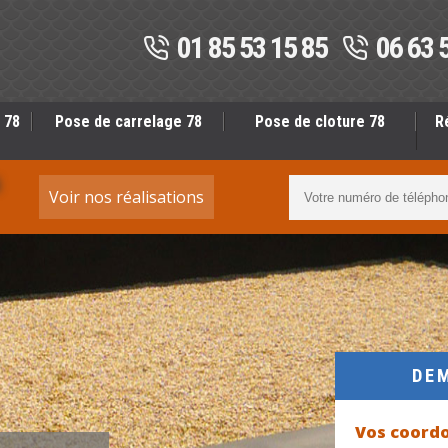
01 85 53 15 85
06 63 
 78
Pose de carrelage 78
Pose de cloture 78
R
S
Voir nos réalisations
DE
Vos coord