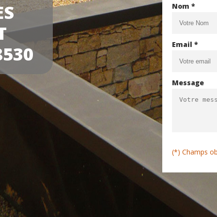
ES
Nom *
T
Email *
8530
Message
(*) Champs ob