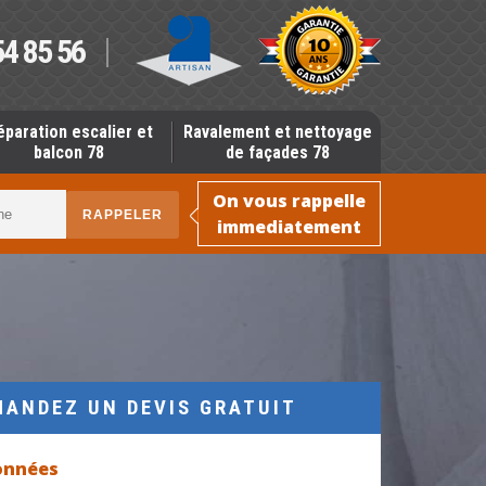
54 85 56
éparation escalier et
Ravalement et nettoyage
balcon 78
de façades 78
On vous rappelle
immediatement
MANDEZ UN DEVIS GRATUIT
onnées