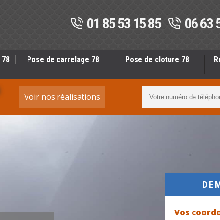
01 85 53 15 85
06 63 
 78
Pose de carrelage 78
Pose de cloture 78
R
S
Voir nos réalisations
DE
Vos coord