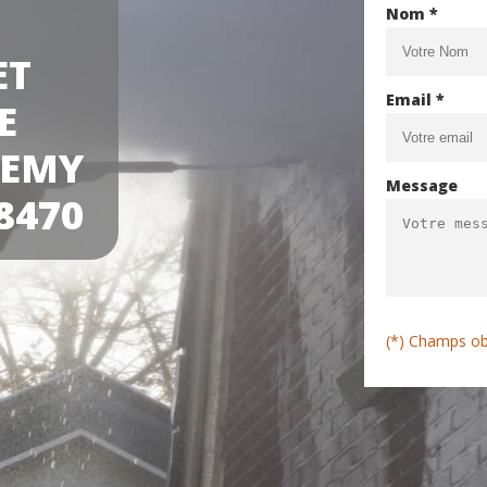
Nom *
ET
Email *
E
REMY
Message
8470
(*) Champs ob