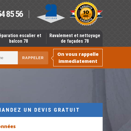
54 85 56
éparation escalier et
Ravalement et nettoyage
balcon 78
de façades 78
On vous rappelle
immediatement
MANDEZ UN DEVIS GRATUIT
onnées