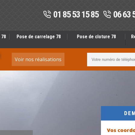
01 85 53 15 85
06 63 
 78
Pose de carrelage 78
Pose de cloture 78
R
S
Voir nos réalisations
DE
Vos coord