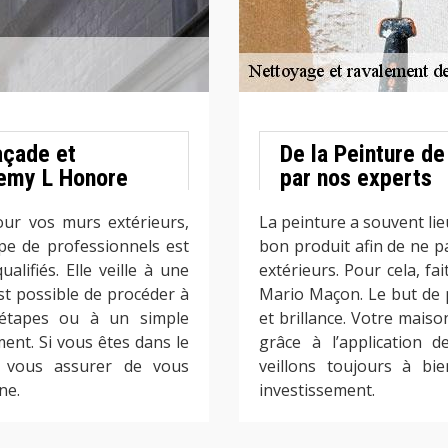
açade et
De la Peinture d
Remy L Honore
par nos experts
our vos murs extérieurs,
La peinture a souvent lieu
pe de professionnels est
bon produit afin de ne p
lifiés. Elle veille à une
extérieurs. Pour cela, fa
est possible de procéder à
Mario Maçon. Le but de p
 étapes ou à un simple
et brillance. Votre maiso
ent. Si vous êtes dans le
grâce à l’application 
 vous assurer de vous
veillons toujours à bi
ne.
investissement.