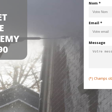
Nom *
ET
Email *
E
REMY
Message
90
(*) Champs ob