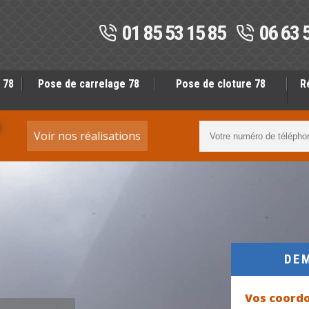
01 85 53 15 85
06 63 
 78
Pose de carrelage 78
Pose de cloture 78
R
S
Voir nos réalisations
DE
Vos coord