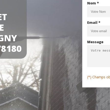
Nom *
ET
Email *
E
GNY
Message
8180
(*) Champs ob