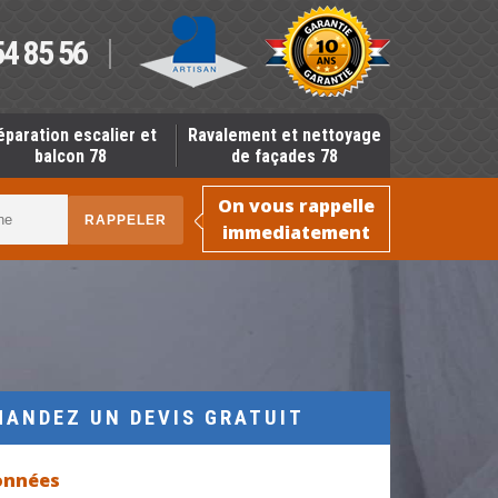
54 85 56
éparation escalier et
Ravalement et nettoyage
balcon 78
de façades 78
On vous rappelle
immediatement
MANDEZ UN DEVIS GRATUIT
onnées