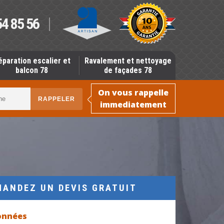
54 85 56
éparation escalier et
Ravalement et nettoyage
balcon 78
de façades 78
On vous rappelle
immediatement
MANDEZ UN DEVIS GRATUIT
onnées