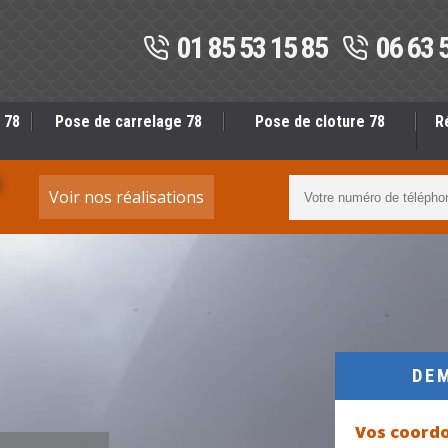
01 85 53 15 85
06 63 
 78
Pose de carrelage 78
Pose de cloture 78
R
S
Voir nos réalisations
DE
Vos coord