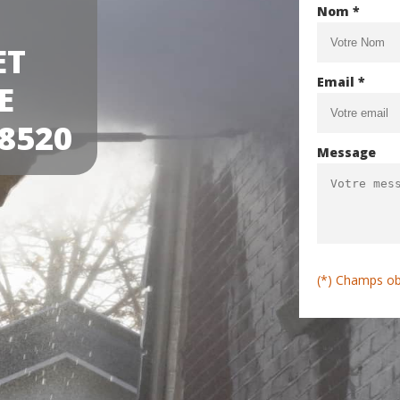
Nom *
ET
Email *
E
8520
Message
(*) Champs ob