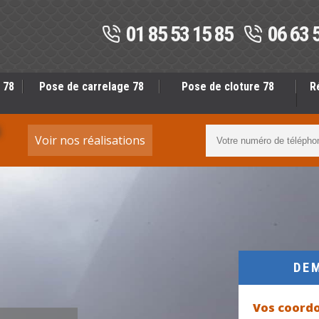
01 85 53 15 85
06 63 
 78
Pose de carrelage 78
Pose de cloture 78
R
S
Voir nos réalisations
DE
Vos coord