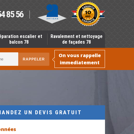
54 85 56
éparation escalier et
Ravalement et nettoyage
balcon 78
de façades 78
On vous rappelle
immediatement
MANDEZ UN DEVIS GRATUIT
onnées