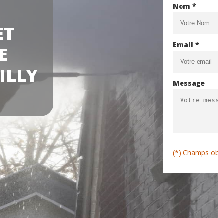
Nom *
ET
Email *
E
ILLY
Message
(*) Champs ob