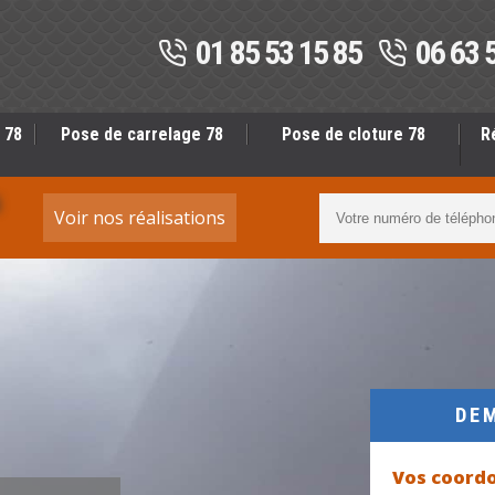
01 85 53 15 85
06 63 
 78
Pose de carrelage 78
Pose de cloture 78
R
S
Voir nos réalisations
DE
Vos coord