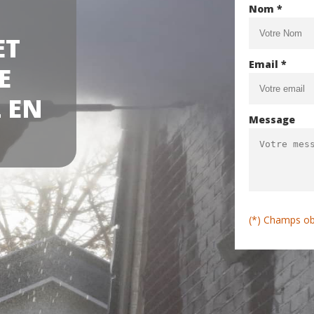
Nom *
ET
Email *
E
 EN
Message
(*) Champs ob