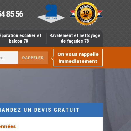
54 85 56
éparation escalier et
Ravalement et nettoyage
balcon 78
de façades 78
On vous rappelle
immediatement
MANDEZ UN DEVIS GRATUIT
onnées