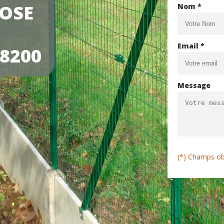
POSE
Nom *
Email *
8200
Message
(*) Champs ob