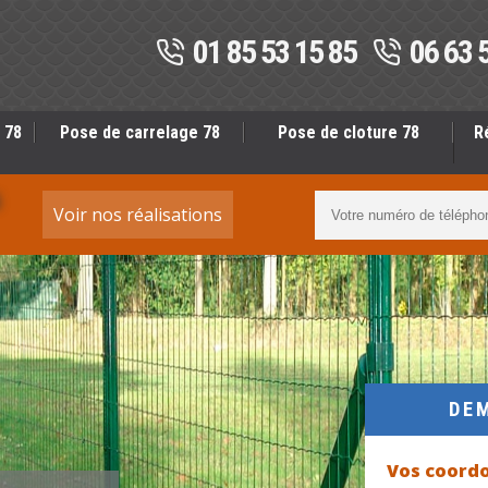
01 85 53 15 85
06 63 
 78
Pose de carrelage 78
Pose de cloture 78
R
S
Voir nos réalisations
DE
Vos coord