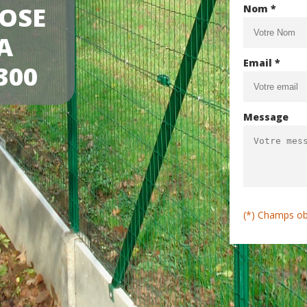
POSE
Nom *
A
Email *
300
Message
(*) Champs ob