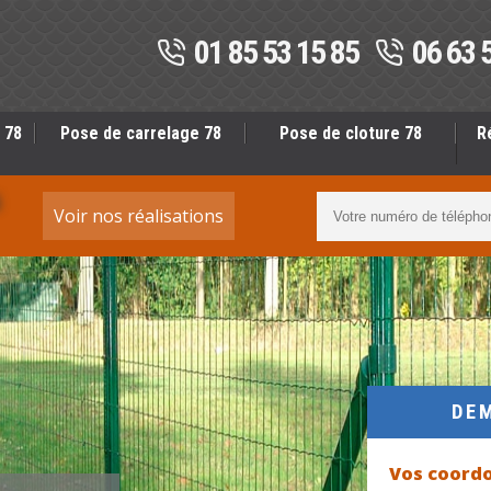
01 85 53 15 85
06 63 
 78
Pose de carrelage 78
Pose de cloture 78
R
S
Voir nos réalisations
DE
Vos coord