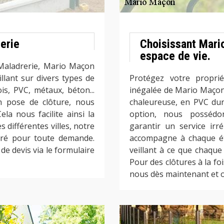
erie
Choisissant Mari
espace de vie.
 Maladrerie, Mario Maçon
illant sur divers types de
Protégez votre proprié
is, PVC, métaux, béton...
inégalée de Mario Maçon
n pose de clôture, nous
chaleureuse, en PVC dur
ela nous facilite ainsi la
option, nous possédo
s différentes villes, notre
garantir un service irr
suré pour toute demande.
accompagne à chaque éta
e devis via le formulaire
veillant à ce que chaque
Pour des clôtures à la fo
nous dès maintenant et o