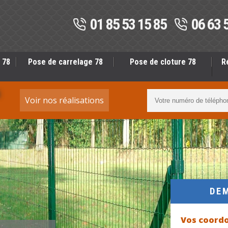
01 85 53 15 85
06 63 
 78
Pose de carrelage 78
Pose de cloture 78
R
S
Voir nos réalisations
DE
Vos coord