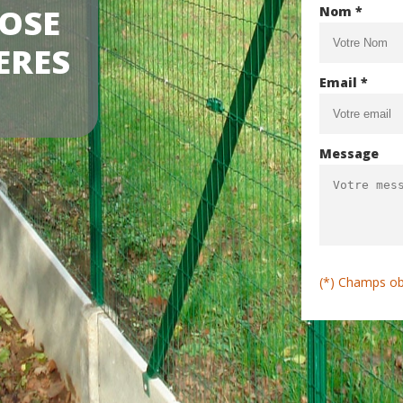
POSE
Nom *
ERES
Email *
Message
(*) Champs ob