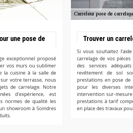
our une pose de
Trouver un carre
Si vous souhaitez l’aid
age exceptionnel proposé
carrelage de vos pièces
ler vos murs ou sublimer
des services adéquat
la cuisine à la salle de
revêtement de sol so
sur votre terrasse, nous
prestations en pose de 
jets de carrelage. Notre
pour les diverses int
ées d'expérience, est
intervention sur-mesure
es normes de qualité les
prestations à tarif compé
 un showroom à Soindres
en place des travaux pou
uits.