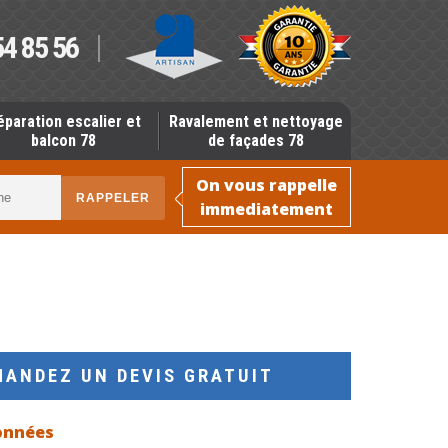
54 85 56
éparation escalier et
Ravalement et nettoyage
balcon 78
de façades 78
On vous rappelle
immediatement
MANDEZ UN DEVIS GRATUIT
onnées