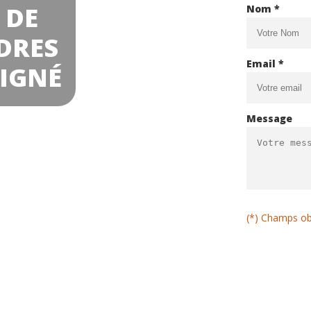
 DE
Nom *
DRES
Email *
OIGNÉ
Message
(*) Champs ob