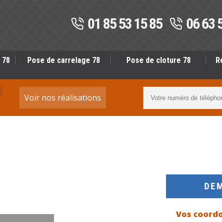
01 85 53 15 85
06 63 
 78
Pose de carrelage 78
Pose de cloture 78
R
S
Voir nos réalisations
DE
Vos coord