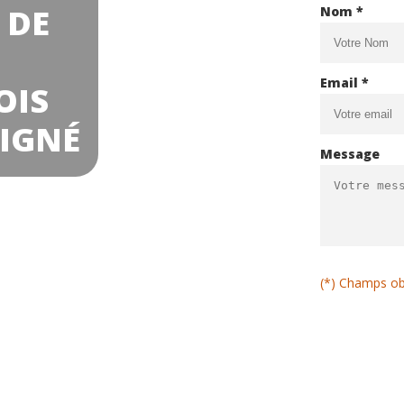
 DE
Nom *
Email *
OIS
OIGNÉ
Message
(*) Champs ob