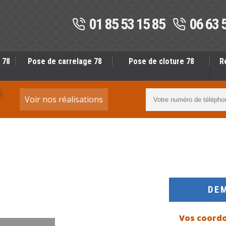
01 85 53 15 85
06 63 
 78
Pose de carrelage 78
Pose de cloture 78
R
S
Voir nos réalisations
DE
Vos coord