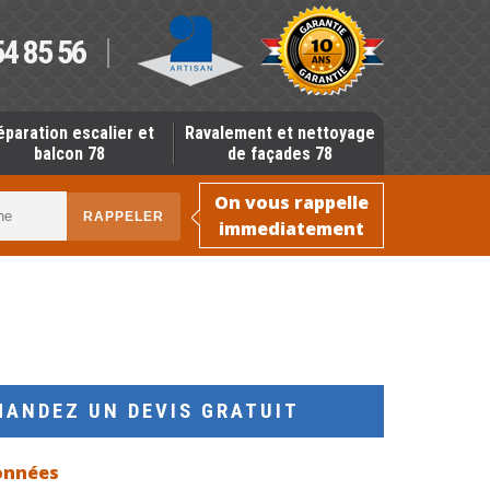
54 85 56
éparation escalier et
Ravalement et nettoyage
balcon 78
de façades 78
On vous rappelle
immediatement
MANDEZ UN DEVIS GRATUIT
onnées