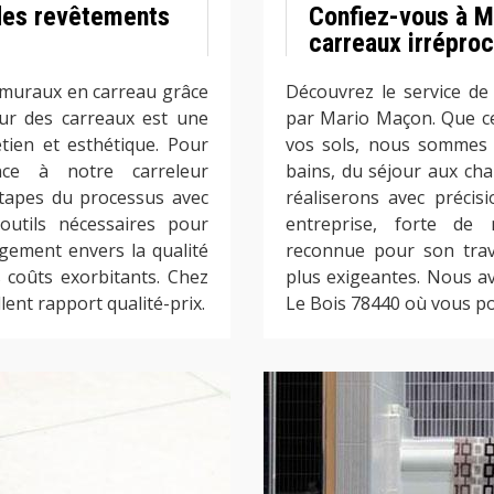
des revêtements
Confiez-vous à M
carreaux irréproc
 muraux en carreau grâce
Découvrez le service de
ur des carreaux est une
par Mario Maçon. Que ce
retien et esthétique. Pour
vos sols, nous sommes l
nce à notre carreleur
bains, du séjour aux ch
étapes du processus avec
réaliserons avec précis
outils nécessaires pour
entreprise, forte de
gement envers la qualité
reconnue pour son trava
s coûts exorbitants. Chez
plus exigeantes. Nous 
ent rapport qualité-prix.
Le Bois 78440 où vous po