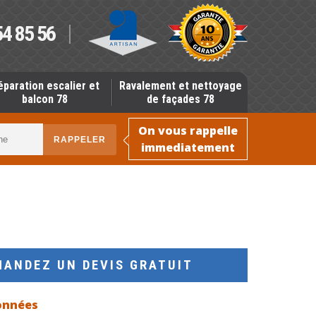
54 85 56
éparation escalier et
Ravalement et nettoyage
balcon 78
de façades 78
On vous rappelle
immediatement
MANDEZ UN DEVIS GRATUIT
onnées