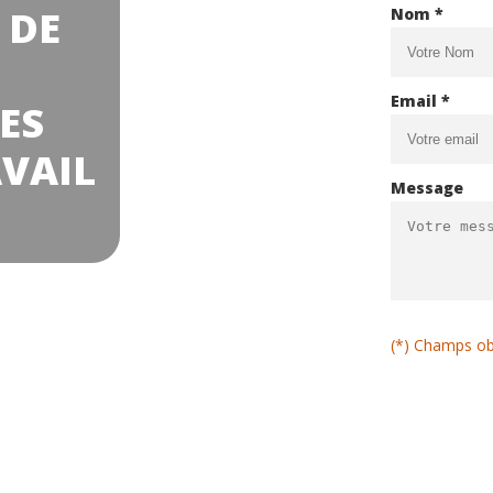
 DE
Nom *
Email *
ES
AVAIL
Message
(*) Champs ob