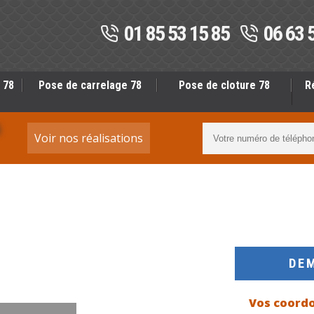
01 85 53 15 85
06 63 
 78
Pose de carrelage 78
Pose de cloture 78
R
S
Voir nos réalisations
DE
Vos coord