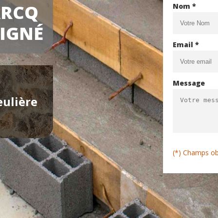
ARCQ
Nom *
OIGNÉ
Email *
Message
eulière
(*) Champs ob