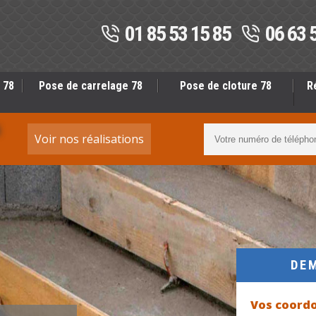
01 85 53 15 85
06 63 
 78
Pose de carrelage 78
Pose de cloture 78
R
S
Voir nos réalisations
DE
Vos coord