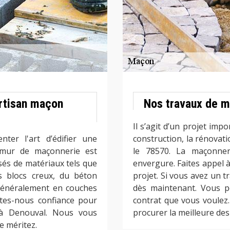
artisan maçon
Nos travaux de m
Il s’agit d’un projet imp
ter l'art d’édifier une
construction, la rénovati
 mur de maçonnerie est
le 78570. La maçonne
sés de matériaux tels que
envergure. Faites appel 
s blocs creux, du béton
projet. Si vous avez un t
us généralement en couches
dès maintenant. Vous p
ites-nous confiance pour
contrat que vous voulez
 à Denouval. Nous vous
procurer la meilleure des
e méritez.