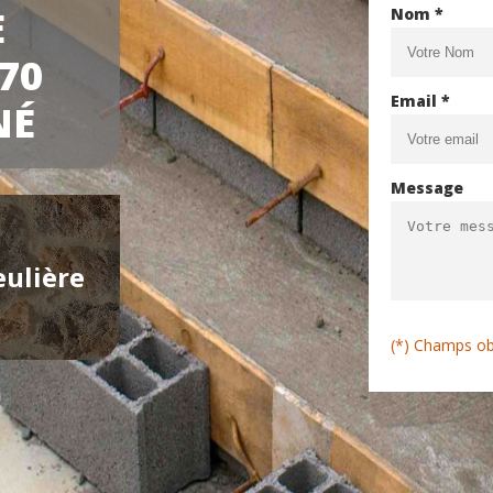
E
Nom *
70
Email *
NÉ
Message
eulière
(*) Champs ob