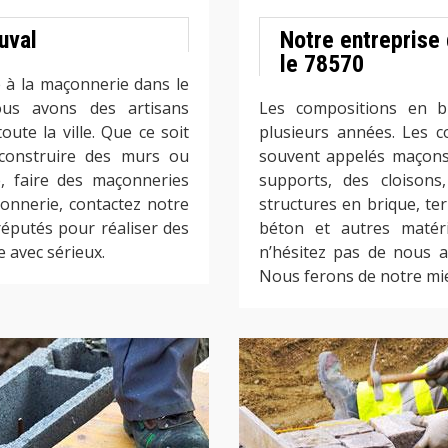
uval
Notre entreprise
le 78570
ié à la maçonnerie dans le
ous avons des artisans
Les compositions en br
ute la ville. Que ce soit
plusieurs années. Les c
construire des murs ou
souvent appelés maçons,
, faire des maçonneries
supports, des cloisons
onnerie, contactez notre
structures en brique, te
putés pour réaliser des
béton et autres matéri
 avec sérieux.
n’hésitez pas de nous a
Nous ferons de notre mie