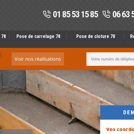
01 85 53 15 85
06 63 
 78
Pose de carrelage 78
Pose de cloture 78
R
S
Voir nos réalisations
DE
Vos coord