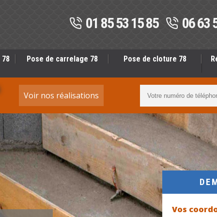
01 85 53 15 85
06 63 
 78
Pose de carrelage 78
Pose de cloture 78
R
S
Voir nos réalisations
DE
Vos coord