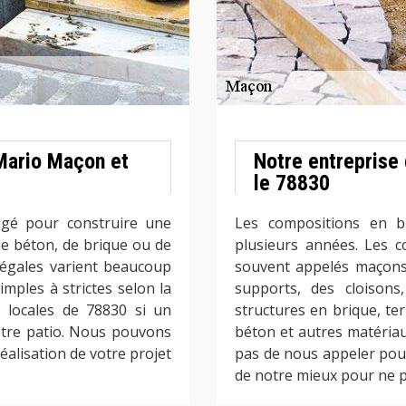
Mario Maçon et
Notre entreprise
le 78830
igé pour construire une
Les compositions en br
 de béton, de brique ou de
plusieurs années. Les c
légales varient beaucoup
souvent appelés maçons,
simples à strictes selon la
supports, des cloisons
s locales de 78830 si un
structures en brique, te
otre patio. Nous pouvons
béton et autres matériaux
éalisation de votre projet
pas de nous appeler pou
de notre mieux pour ne p