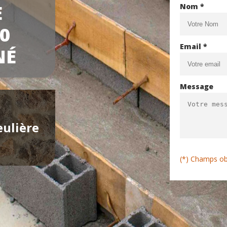
E
Nom *
0
Email *
NÉ
Message
eulière
(*) Champs ob